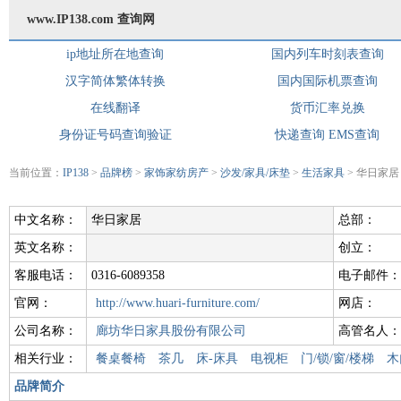
www.IP138.com 查询网
ip地址所在地查询
国内列车时刻表查询
汉字简体繁体转换
国内国际机票查询
在线翻译
货币汇率兑换
身份证号码查询验证
快递查询
EMS查询
当前位置：
IP138
>
品牌榜
>
家饰家纺房产
>
沙发/家具/床垫
>
生活家具
> 华日家居
中文名称：
华日家居
总部：
英文名称：
创立：
客服电话：
0316-6089358
电子邮件：
官网：
http://www.huari-furniture.com/
网店：
公司名称：
廊坊华日家具股份有限公司
高管名人：
相关行业：
餐桌餐椅
茶几
床-床具
电视柜
门/锁/窗/楼梯
木
品牌简介