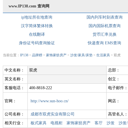
www.IP138.com 查询网
ip地址所在地查询
国内列车时刻表查询
汉字简体繁体转换
国内国际机票查询
在线翻译
货币汇率兑换
身份证号码查询验证
快递查询
EMS查询
当前位置：
IP138
>
品牌榜
>
家饰家纺房产
>
沙发/家具/床垫
>
生活家具
> 双虎
中文名称：
双虎
总部：
英文名称：
创立：
客服电话：
400-8818-222
电子邮件：
官网：
http://www.sun-hoo.cn/
网店：
公司名称：
成都市双虎实业有限公司
高管名人：
相关行业：
板式家具
电视柜
家饰家纺房产
客厅
沙发
沙发