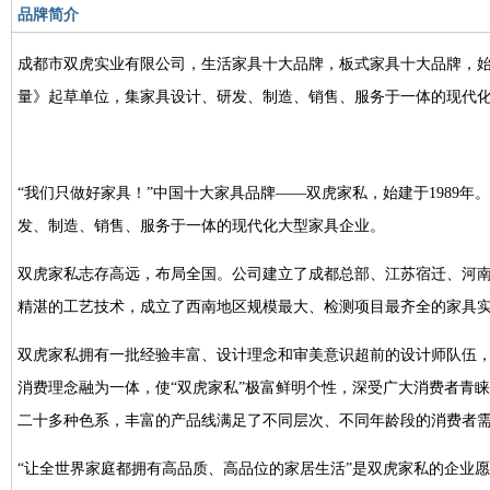
品牌简介
成都市双虎实业有限公司，生活家具十大品牌，板式家具十大品牌，始于
量》起草单位，集家具设计、研发、制造、销售、服务于一体的现代
“我们只做好家具！”中国十大家具品牌——双虎家私，始建于1989
发、制造、销售、服务于一体的现代化大型家具企业。
双虎家私志存高远，布局全国。公司建立了成都总部、江苏宿迁、河南
精湛的工艺技术，成立了西南地区规模最大、检测项目最齐全的家具
双虎家私拥有一批经验丰富、设计理念和审美意识超前的设计师队伍
消费理念融为一体，使“双虎家私”极富鲜明个性，深受广大消费者青
二十多种色系，丰富的产品线满足了不同层次、不同年龄段的消费者
“让全世界家庭都拥有高品质、高品位的家居生活”是双虎家私的企业愿